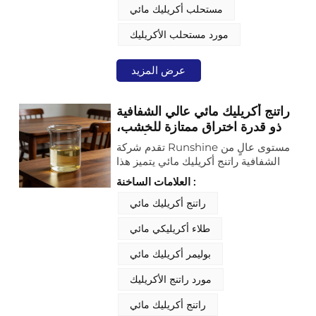
مستحلب أكريليك مائي
مورد مستحلب الأكريليك
عرض المزيد
راتنج أكريليك مائي عالي الشفافية
ذو قدرة اختراق ممتازة للخشب،
مناسب لطلاء الخشب أحادي
تقدم شركة Runshine مستوى عالٍ من
المكون.
الشفافية راتنج أكريليك مائي يتميز هذا
الراتنج الأكريليكي المائي بقدرة فائقة
العلامات الساخنة :
على اختراق حبيبات الخشب، وهو مصمم
خصيصًا لطلاءات الخشب أحادية المكون.
راتنج أكريليك مائي
يوفر هذا الراتنج خصائص أساسية مثل
طلاء أكريليكي مائي
الشفافية العالية، واختراق المسام بعمق،
وترطيب معزز للسطح، مما يضمن اندماجه
بوليمر أكريليك مائي
بسلاسة مع أسطح الخشب. بفضل تركيبته
المتطورة، يوفر هذا الراتنج طبقة متينة،
مورد راتنج الأكريليك
ومقاومة كيميائية، وسهولة في الاستخدام،
وكل ذلك مصمم خصيصًا لتلبية متطلبات
راتنج أكريليك مائي