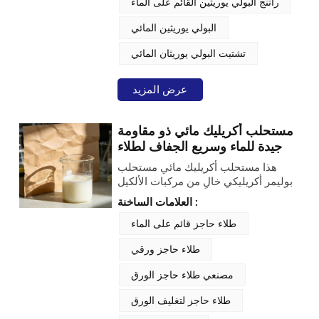
راتنج البولي يوريثين القائم على الماء
السجائر. وبخلاف مواد الراتنج التقليدية
القائمة على المذيبات، يتخلى هذا المنتج
البولي يوريثين المائي
PUD تمامًا عن تركيبته العضوية ويعتمد
على طريقة إنتاج التشتت المائي، مما
تشتيت البولي يوريثان المائي
يجعله متوافقًا مع معايير الإنتاج البيئية
الحالية لتصنيع عبوات التبغ، وبالتالي أصبح
مادة خام مفضلة لدى مُصنّعي طلاء تغليف
عرض المزيد
السجائر على مستوى العالم.
مستحلب أكريليك مائي ذو مقاومة
جيدة للماء وسريع الجفاف لطلاء
حاجز الورق
هذا مستحلب أكريليك مائي مستحلب
بوليمر أكريليكي خالٍ من مركبات الألكيل
فينول إيثوكسيلات (APEO)، مُصمم
العلامات الساخنة :
خصيصًا لطلاء الحواجز الورقية، وأحبار
الطباعة، وطلاءات الورق والمنسوجات.
طلاء حاجز قائم على الماء
يتميز بتصميم مائي وتركيبة بوليمرية
طلاء حاجز ورقي
مستقرة، مما يوفر خصائص موثوقة
لتكوين طبقة عازلة وحماية فعّالة، مع
مصنعي طلاء حاجز الورق
مراعاة المتطلبات البيئية. وباعتباره
مستحلبًا عالي الأداء لتكوين طبقة عازلة
طلاء حاجز لتغليف الورق
لمعالجة أسطح الورق، فإنه يُشكل طبقة