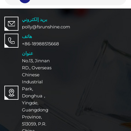
بريد إلكتروني
polly@fsrunshine.com
هاتف
+86-18988515668
عنوان
No.13, Jinnan
RD., Overseas
Chinese
Industrial
Park,
Donghua，
Yingde,
Guangdong
Province,
513059, P.R.
China