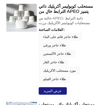
تطبيقه، وفوائده الأساسية في تطبيقات
حاجز التغليف.
مستحلب كوبوليمر أكريليك ذاتي
الترابط خالٍ من APEO يتميز
بمقاومة ممتازة للشحوم للطباعة
خالية من APEO، ذاتية الترابط
على أكواب الورق
مستحلبات كوبوليمر الأكريليك برزت
كتقنية أساسية لتلبية متطلبات الأداء
العلامات الساخنة :
والسلامة الصارمة لطباعة الأكواب الورقية
أحادية الاستخدام. صُمم مستحلب
طلاء حاجز قائم على الماء
كوبوليمر الأكريليك المتخصص هذا لتوفير
طلاء حاجز ورقي
طلاء متين وعملي يضمن جودة الطباعة
وسلامة المنتج. ويلبي هذا المستحلب
طلاء حاجز الأكسجين
الطلب العالمي المباشر على عبوات أكثر
أمانًا تلامس الطعام، وذلك من خلال
طلاء حاجز الغاز
التخلص من إيثوكسيلات الألكيلفينول
(APEOs) وغيرها من المواد الخطرة، بما
مورد مستحلب الأكريليك
يتماشى مع اللوائح الدولية لسلامة الغذاء
وأهداف الاستدامة.
طلاء حاجز الفيلم
عرض المزيد
مستحلب أكريليك مائي مستحلب