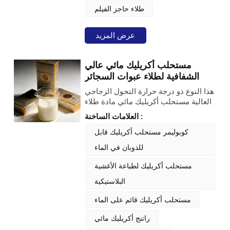
الوضوح. وباستخدام هذا المستحلب، تُصبح
طلاء حاجز الفيلم
الطلاءات متوافقة مع اللوائح العالمية
الخاصة بملامسة الأغذية، إذ يُزيل مركبات
عرض المزيد
الألكيل فينول إيثوكسيلات الضارة
(APEO) مع الحفاظ على خصائص
الالتصاق وإعادة الذوبان الممتازة، وهي
مستحلب أكريليك مائي عالي
خصائص أساسية لعمليات التصنيع الفعّالة.
الشفافية لطلاء عبوات السجائر
هذا النوع ذو درجة حرارة التحول الزجاجي
العالية مستحلب أكريليك مائي مادة طلاء
متخصصة عالية الأداء، مثالية لتطبيقات
العلامات الساخنة :
تغليف السجائر. وباعتبارها مستحلب
أكريليك مائي فاخر، فإنها توفر شفافية
كوبوليمر مستحلب أكريليك قابل
فائقة ولمعانًا عاليًا، إلى جانب توافق واسع
للذوبان في الماء
وثبات موثوق، مما يجعلها خيارًا مثاليًا
لتحسين جودة طلاءات تغليف السجائر.
مستحلب أكريليك لطباعة الأغشية
البلاستيكية
مستحلب أكريليك قائم على الماء
راتنج أكريليك مائي