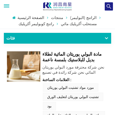
الراتنج (البوليمر)
منتجات
الصفحة الرئيسية
مستحلب أكريليك مائي
راتنج كوبوليمر أكريليك
فئات
مادة البولي يوريثان المائية لطلاء
بديل للبلاستيك بلمسة ناعمة
استثنائية.
نحن شركة محترفة مورد البولي يوريثان
المائي نحن شركة رائدة في تصنيع
راتنجات البولي يوريثان، ونقدم مُشتتات
العلامات الساخنة :
بولي يوريثان مائية عالية الأداء، تُعرف
اختصارًا بـ PUD. تم تطوير هذا الراتنج
مورد مواد تشتيت البولي يوريثان
المائي خصيصًا لطلاء بدائل البلاستيك،
تشتيت البولي يوريثان لتغليف الورق
ويتميز بسطحه الناعم الملمس. يركز هذا
المنتج على حلول التغليف البديلة
بود
للبلاستيك التي تحل محل المواد
البلاستيكية التقليدية (بما في ذلك أكياس