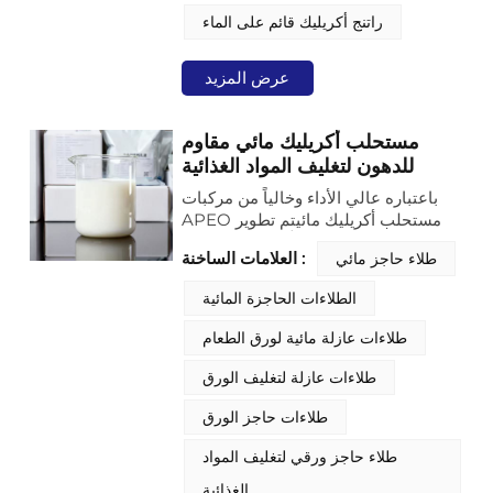
الحماية والزخرفة لطلاءات أثاث الخشب.
راتنج أكريليك قائم على الماء
عرض المزيد
مستحلب أكريليك مائي مقاوم
للدهون لتغليف المواد الغذائية
باعتباره عالي الأداء وخالياً من مركبات
APEO مستحلب أكريليك مائيتم تطوير
هذا المنتج خصيصاً لتلبية احتياجات
العلامات الساخنة :
طلاء حاجز مائي
الطباعة والطلاء الحديثة. يستخدم الماء
كوسيط تشتيت، ملتزماً باتجاهات التصنيع
الطلاءات الحاجزة المائية
الصديقة للبيئة مع تقديم أداء موثوق، مما
يجعله مادة أساسية في صناعات التغليف
طلاءات عازلة مائية لورق الطعام
والطباعة.
طلاءات عازلة لتغليف الورق
طلاءات حاجز الورق
طلاء حاجز ورقي لتغليف المواد
الغذائية