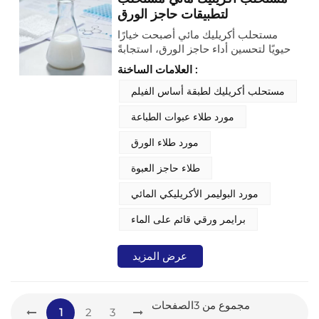
لتطبيقات حاجز الورق
مستحلب أكريليك مائي أصبحت خيارًا
حيويًا لتحسين أداء حاجز الورق، استجابةً
للطلب المتزايد على مواد التغليف
العلامات الساخنة :
المستدامة وعالية الأداء والمنتجات
الورقية العملية. بخلاف الطلاءات التقليدية
مستحلب أكريليك لطبقة أساس الفيلم
القائمة على المذيبات، تستخدم هذه
مورد طلاء عبوات الطباعة
الطلاءات الماء كوسط تشتيت، ملتزمةً
باللوائح البيئية العالمية وأهداف الاقتصاد
مورد طلاء الورق
الدائري. مزيجها الفريد من المرونة
والالتصاق وقدرات الحاجز القابلة
طلاء حاجز العبوة
للتخصيص يجعلها مثالية لتعديل أسطح
الورق لمقاومة الرطوبة والزيوت والغازات
مورد البوليمر الأكريليكي المائي
والملوثات الأخرى. تستكشف هذه المقالة
نظرة عامة على المنتج، ووصفه، وعمليات
برايمر ورقي قائم على الماء
التطبيق، والمزايا الرئيسية، والفوائد
الجوهرية لـ مستحلب أكريليك مائي في
عرض المزيد
تطبيقات الحاجز الورقي.
مجموع من
3
الصفحات
1
2
3