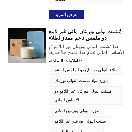
عرض المزيد
مُشتت بولي يوريثان مائي غير لامع
ذو ملمس ناعم ممتاز لطلاء
الخشب والبلاستيك
هذا مُشتت البولي يوريثان غير اللامع ذو
الأساس المائي يُقدّم هذا المنتج حلاً صديقاً
للبيئة وخالياً من المذيبات، لتحقيق أسطح
العلامات الساخنة :
ناعمة الملمس ذات لمعان منخفض على
الأسطح الخشبية والبلاستيكية. فهو يدمج
طلاء البولي يوريثان ذو الملمس الناعم
خصائص التعتيم مباشرةً في نظام
مورد مواد تشتيت البولي يوريثان
البوليمر، مما يُغني عن استخدام عوامل
التعتيم الخارجية، ويضمن تشطيباً موحداً
مُشتت البولي يوريثان غير اللامع ذو
وثباتاً مُعززاً. يُشكّل المُشتّت طبقةً متصلةً
ذات بنية سطحية دقيقة الخشونة، مما
الأساس المائي
يُضفي مظهراً فاخراً غير لامع وملمساً
مورد البولي يوريثين المائي
ناعماً يُشبه المطاط، دون التأثير على
الالتصاق أو المرونة أو مقاومة الماء. يُعدّ
تشتت البولي يوريثين غير اللامع
هذا المنتج مثالياً للتشطيبات الخشبية
الداخلية والمكونات البلاستيكية، حيث يُلبي
بولي يوريثان ناعم الملمس