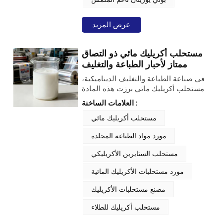
معايير انخفاض المركبات العضوية
المتطايرة، ويدعم تركيبات الطلاء
المستدامة عالية الأداء.
عرض المزيد
مستحلب أكريليك مائي ذو التصاق
ممتاز لأحبار الطباعة والتغليف
والطلاء
في صناعة الطباعة والتغليف الديناميكية،
مستحلب أكريليك مائي برزت هذه المادة
كعنصر أساسي، لما تتميز به من خصائص
العلامات الساخنة :
صديقة للبيئة ومتعددة الوظائف. يُعد
مستحلب الأكريليك المائي الخالي من
مستحلب أكريليك مائي
مركبات الألكيل فينول إيثوكسيلات
مورد مواد الطباعة المجلدة
(APEO) والمتصل ذاتيًا خيارًا عالي
الجودة، وقد طُوّر خصيصًا لتصنيع أحبار
مستحلب الستايرين الأكريليكي
الطباعة والورنيش. إن توافقه التام مع
عمليات الطباعة الفلكسوغرافية
مورد مستحلبات الأكريليك المائية
والحفرية، إلى جانب التصاقه الاستثنائي
بمختلف أنواع الأسطح، يجعل من
مصنع مستحلبات الأكريليك
مستحلب الأكريليك المائي هذا خيارًا مثاليًا
للمصنعين الباحثين عن الموثوقية والأداء
مستحلب أكريليك للطلاء
العالي.