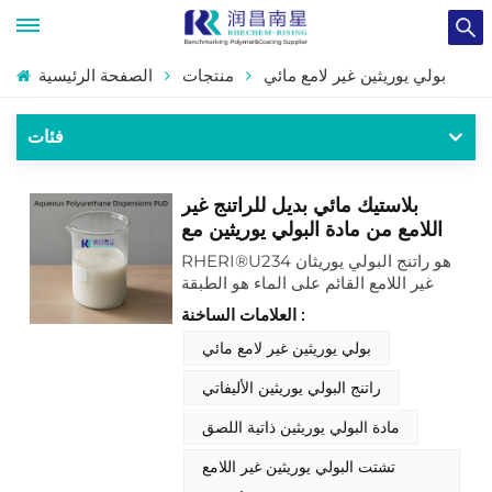
بولي يوريثين غير لامع مائي
منتجات
الصفحة الرئيسية
فئات
بلاستيك مائي بديل للراتنج غير
اللامع من مادة البولي يوريثين مع
ملمس ناعم
RHERI®U234 هو راتنج البولي يوريثان
غير اللامع القائم على الماء هو الطبقة
العلوية المثالية المقاومة للخدوش والماء
العلامات الساخنة :
والمواد الكيميائية، فضلاً عن كونها مرنة
ومتينة
بولي يوريثين غير لامع مائي
راتنج البولي يوريثين الأليفاتي
مادة البولي يوريثين ذاتية اللصق
تشتت البولي يوريثين غير اللامع