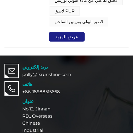
لاصق تفاعلي من مادة البولي يوريثين
التطبيقات الصناعية تطلباً.
لاصق PUR
لاصق البولي يوريثين الساخن
عرض المزيد
بريد إلكتروني
polly@fsrunshine.com
هاتف
+86-18988515668
عنوان
No.13, Jinnan
RD., Overseas
Chinese
Industrial