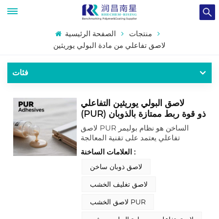
منتجات
الصفحة الرئيسية
لاصق تفاعلي من مادة البولي يوريثين
فئات
لاصق البولي يوريثين التفاعلي
(PUR) ذو قوة ربط ممتازة بالذوبان
الساخن
لاصق PUR الساخن هو نظام بوليمر
تفاعلي يعتمد على تقنية المعالجة
بالرطوبة لتوفير ثبات رابطة لا مثيل له.
العلامات الساخنة :
يُستخدم في البداية كلدن حراري، ويخضع
لتفاعل كيميائي متشابك لا رجعة فيه عند
لاصق ذوبان ساخن
تعرضه للرطوبة المحيطة، متحولاً إلى
لاصق تغليف الخشب
شبكة بوليمرات حرارية متينة. ينتج عن
ذلك مقاومة استثنائية للحرارة والمواد
لاصق الخشب PUR
الكيميائية والملدنات، مما يوفر قوة شد
فائقة وموثوقية طويلة الأمد لأكثر