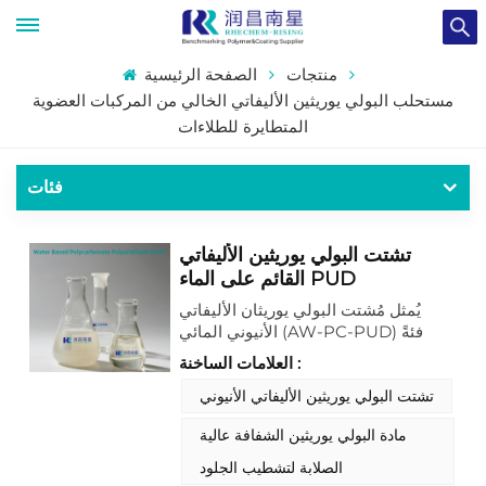
منتجات
الصفحة الرئيسية
مستحلب البولي يوريثين الأليفاتي الخالي من المركبات العضوية
المتطايرة للطلاءات
فئات
تشتت البولي يوريثين الأليفاتي
القائم على الماء PUD
يُمثل مُشتت البولي يوريثان الأليفاتي
الأنيوني المائي (AW-PC-PUD) فئةً
متطورةً من البوليمرات الصديقة للبيئة،
العلامات الساخنة :
المُصممة خصيصًا للطلاءات والمواد
اللاصقة والمواد الوظيفية عالية الأداء.
تشتت البولي يوريثين الأليفاتي الأنيوني
يجمع تركيبه الكيميائي الفريد بين
مادة البولي يوريثين الشفافة عالية
المكونات الأساسية لبوليمر البولي
يوريثان الأليفاتي، والتثبيت الكربوكسيلي
الصلابة لتشطيب الجلود
الأنيوني، ووظيفة البولي كربونات، مما