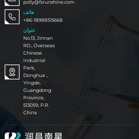
polly@fsrunshine.com
هاتف
+86-18988515668
عنوان
No.13, Jinnan
RD., Overseas
Chinese
Industrial
Park,
Donghua，
Yingde,
Guangdong
Province,
513059, P.R.
China