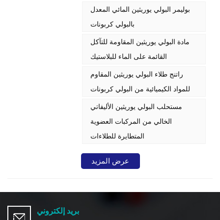
يوفر خصائص حاجزة استثنائية، ومتانة،
بوليمر البولي يوريثين المائي المعدل
وتوافقًا بيئيًا. فيما يلي تحليل مُفصل
بالبولي كربونات
لخصائصه وتطبيقاته الصناعية:
مادة البولي يوريثين المقاومة للتآكل
القائمة على الماء للبلاستيك
راتنج طلاء البولي يوريثين المقاوم
للمواد الكيميائية من البولي كربونات
مستحلب البولي يوريثين الأليفاتي
الخالي من المركبات العضوية
المتطايرة للطلاءات
عرض المزيد
بريد إلكتروني