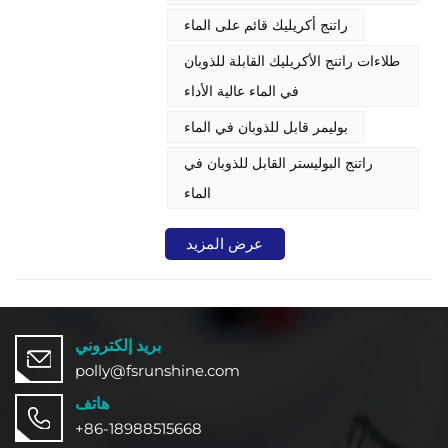
راتنج أكريليك قائم على الماء
طلاءات راتنج الأكريليك القابلة للذوبان
في الماء عالية الأداء
بوليمر قابل للذوبان في الماء
راتنج البوليستر القابل للذوبان في
الماء
عرض المزيد
بريد إلكتروني
polly@fsrunshine.com
هاتف
+86-18988515668