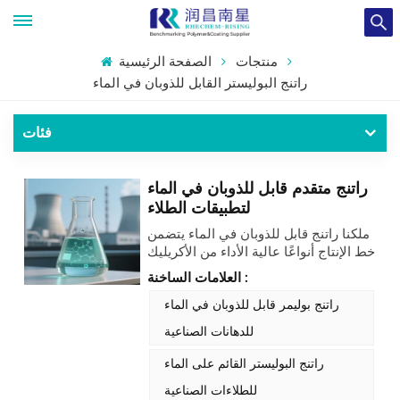
منتجات
الصفحة الرئيسية
راتنج البوليستر القابل للذوبان في الماء
فئات
راتنج متقدم قابل للذوبان في الماء
لتطبيقات الطلاء
ملكنا راتنج قابل للذوبان في الماء يتضمن
خط الإنتاج أنواعًا عالية الأداء من الأكريليك
والبوليستر، مصممة لتطبيقات طلاء
العلامات الساخنة :
صديقة للبيئة وفعالة. صُممت هذه
الراتنجات لتوفيرتتمتع هذه الطلاءات
راتنج بوليمر قابل للذوبان في الماء
بقدرة ترطيب ممتازة، وصلابة فائقة،
للدهانات الصناعية
ومقاومة للماء المغلي، وأداء إعادة طلاء
متميز، مما يجعلها مثالية لمجموعة واسعة
راتنج البوليستر القائم على الماء
من الطلاءات الصناعية القائمة على الماء.
للطلاءات الصناعية