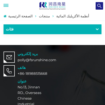
أنظمة الأكريليك المائية
منتجات
الصفحة الرئيسية
فئات
بريد إلكتروني
polly@fsrunshine.com
هاتف
+86-18988515668
عنوان
No.13, Jinnan
RD., Overseas
Chinese
Industrial