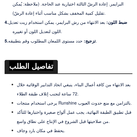
البرايمر. إعادة الرشّ الثالثة اختيارية عند الحاجة. (ملاحظة: يُمكن
تقليل كمية المخفف بشكل مناسب أثناء إعادة الرشّ).
ضبط اللون:
بعد الانتهاء من رش البرايمر، يمكن استخدام زيت تعديل
4.
اللون لتعديل اللون أو تغييره.
.
تزجيج:
حدد مستوى اللمعان المطلوب وقم بتطبيقه
5.
تفاصيل الطلب
بعد الانتهاء من كافة أعمال البناء، ينبغي اتخاذ التدابير الوقائية خلال
72 ساعة لتجنب إتلاف طبقة الطلاء.
يرجى استخدام منتجات Runshine بالتزامن مع منع حدوث العيوب.
قبل تطبيق الطبقة النهائية، يجب عمل ألواح صغيرة واختبارها للتأكد
من صلاحيتها قبل الشروع في الإنتاج على نطاق واسع.
يحفظ في مكان بارد وجاف.