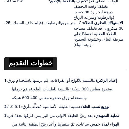
2-6 ساعات (الوقت الفعلي
قد
تجفيف بالضغط بالإصبع:
يختلف وقت التجفيف
درجة الحرارة
on
حسب
والرطوبة وسرعة الرياح)
الاستهلاك النظري للطلاء:
12 متر مربع/لتر/طبقة. (فيلم جاف
السمك: 25-
30 ميكرون، قد تختلف مساحة
الطلاء الفعلية اعتمادًا على
طريقة البناء، وخشونة السطح،
وبيئة البناء).
خطوات التقديم
إعداد الركيزة:
بالنسبة للألواح أو الفراغات، قم برملها باستخدام ورق
1.
صنفرة مقاس 320 شبكة؛ بالنسبة للطبقات العلوية، قم برملها
باستخدام ورق صنفرة مقاس 400-600 شبكة.
.
توزيع نسب الطلاء:
نسبة الطبقة الأساسية
:
مُصلِّب
:
أرق=1:
0.5:1
2.
عملية التمهيدي:
بعد رشّ الطبقة الأولى من البرايمر، اتركها تجفّ في
3.
الهواء لمدة خمس ساعات، ثمّ صنفرها وأعد رشّ الطبقة الثانية من