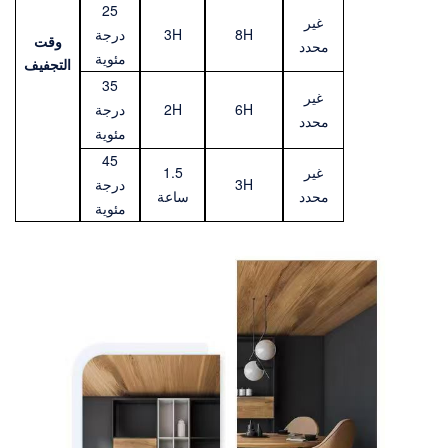
25
غير
8H
3H
درجة
وقت
محدد
مئوية
التجفيف
35
غير
6H
2H
درجة
محدد
مئوية
45
غير
1.5
3H
درجة
محدد
ساعة
مئوية