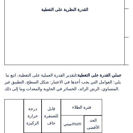
القدرة النظرية على التغطية
ى
عملي
القدرة على التغطية:
لتقدير القدرة العملية على التغطية، اتبع ما
يلي:
العوامل التي يجب أخذها في الاعتبار: شكل السطح، التطبيق غير
المتساوي، الرش الزائد، الخسائر في الحاوية والمعدات وما إلى ذلك.
فترة الطلاء
قابل
درجة
للصنفرة
حرارة
الحد
جاف
الركيزة
um
m
ميني
الأقصى