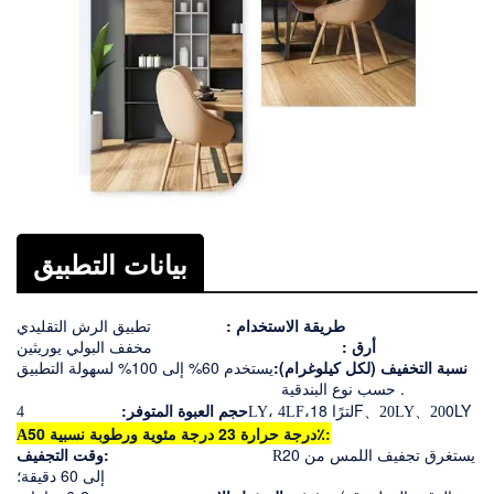
بيانات التطبيق
طريقة الاستخدام :
تطبيق الرش التقليدي
أرق :
مخفف البولي يوريثين
نسبة التخفيف
(لكل كيلوغرام):
يستخدم
60
% إلى 1
00
% لسهولة التطبيق
.
حسب نوع البندقية
Y
L
0
F
18 لترًا
حجم العبوة المتوفر
:
4LY، 4LF،
、
20LY、20
درجة حرارة 23 درجة مئوية ورطوبة نسبية 50٪
A
:
يستغرق تجفيف اللمس من 20
وقت التجفيف:
R
إلى 60 دقيقة؛