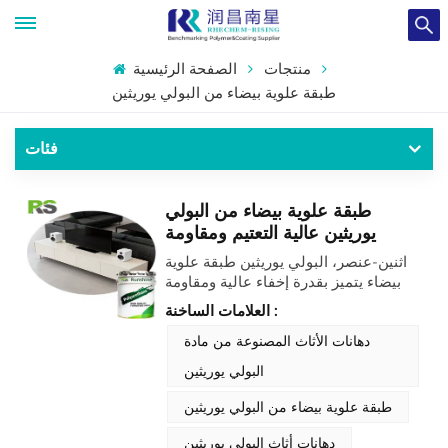
منتجات
الصفحة الرئيسية
طبقة علوية بيضاء من البولي يوريثين
فئات
طبقة علوية بيضاء من البولي
يوريثين عالية التعتيم ومقاومة
ممتازة للاصفرار
اثنين-عنصر، البولي يوريثين طبقة علوية
بيضاء يتميز بقدرة إخفاء عالية ومقاومة
ممتازة للاصفرار عند التعرض لأشعة
العلامات الساخنة :
الشمس. بفضل تركيبته المصنوعة من
البولي يوريثان، يُشكل أغشية صلبة
دهانات الأثاث المصنوعة من مادة
فيزيائيًا ذات مقاومة كيميائية عالية للماء
البولي يوريثين
والمنظفات والمواد الكيميائية المنزلية.
طبقة علوية بيضاء من البولي يوريثين
دهانات أثاث البولي يوريثين